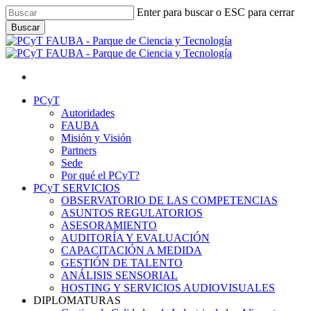
Skip
Enter para buscar o ESC para cerrar
to
Buscar
main
Close
content
Search
facebook
youtube
instagram
Menu
Menu
PCyT
Autoridades
FAUBA
Misión y Visión
Partners
Sede
Por qué el PCyT?
PCyT SERVICIOS
OBSERVATORIO DE LAS COMPETENCIAS
ASUNTOS REGULATORIOS
ASESORAMIENTO
AUDITORÍA Y EVALUACIÓN
CAPACITACIÓN A MEDIDA
GESTIÓN DE TALENTO
ANÁLISIS SENSORIAL
HOSTING Y SERVICIOS AUDIOVISUALES
DIPLOMATURAS